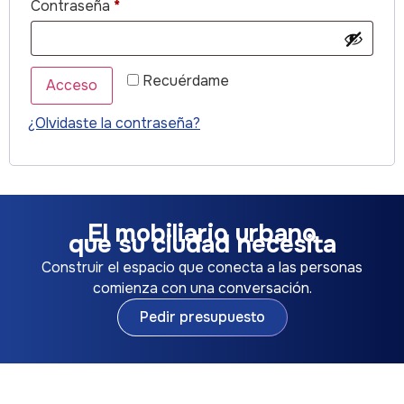
Contraseña
*
Recuérdame
Acceso
¿Olvidaste la contraseña?
⁨⁨⁨⁨⁨⁨⁨⁨⁨⁨El mobiliario urbano
que su ciudad necesita
Construir el espacio que conecta a las personas
comienza con una conversación.
Pedir presupuesto