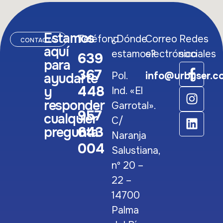
Estamos
Teléfono
¿Dónde
Correo
Redes
CONTACTO
aquí
estamos?
electrónico
sociales
639
para
367
Pol.
info@urbyser.c
ayudarte
448
y
Ind. «El
responder
Garrotal».
957
cualquier
C/
643
pregunta
Naranja
004
Salustiana,
nº 20 –
22 –
14700
Palma