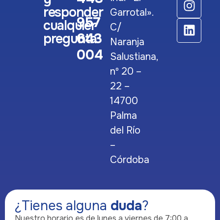
responder
Garrotal».
957
cualquier
C/
643
pregunta
Naranja
004
Salustiana,
nº 20 –
22 –
14700
Palma
del Río
–
Córdoba
¿Tienes alguna
duda
?
Nuestro horario es de lunes a viernes de 7:00 a