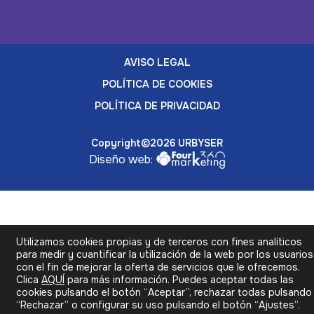
AVISO LEGAL
POLÍTICA DE COOKIES
POLÍTICA DE PRIVACIDAD
Copyright©2026 URBYSER
Diseño web:
Utilizamos cookies propias y de terceros con fines analíticos
para medir y cuantificar la utilización de la web por los usuarios
con el fin de mejorar la oferta de servicios que le ofrecemos.
Clica
AQUÍ
para más información. Puedes aceptar todas las
cookies pulsando el botón “Aceptar”, rechazar todas pulsando
“Rechazar” o configurar su uso pulsando el botón “Ajustes”.